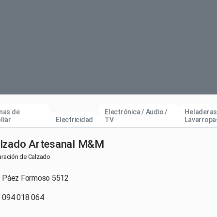
nas de
Electrónica / Audio /
Heladeras
llar
Electricidad
TV
Lavarropa
lzado Artesanal M&M
ración de Calzado
Páez Formoso 5512
094 018 064