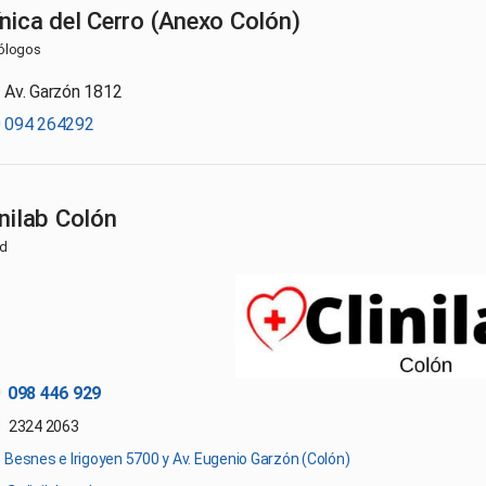
ínica del Cerro (Anexo Colón)
ólogos
Av. Garzón 1812
094 264292
inilab Colón
ud
098 446 929
2324 2063
Besnes e Irigoyen 5700 y Av. Eugenio Garzón (Colón)