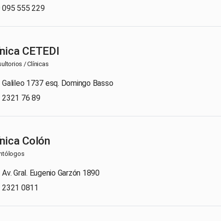
095 555 229
ínica CETEDI
ultorios / Clínicas
Galileo 1737 esq. Domingo Basso
2321 76 89
ínica Colón
ntólogos
Av. Gral. Eugenio Garzón 1890
2321 0811