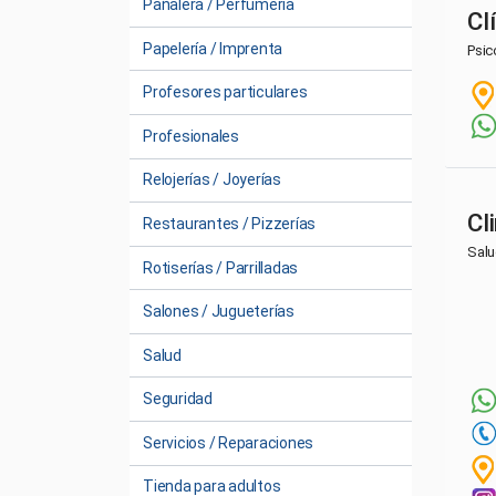
Pañalera / Perfumería
Cl
Papelería / Imprenta
Psic
Profesores particulares
Profesionales
Relojerías / Joyerías
Cl
Restaurantes / Pizzerías
Sal
Rotiserías / Parrilladas
Salones / Jugueterías
Salud
Seguridad
Servicios / Reparaciones
Tienda para adultos