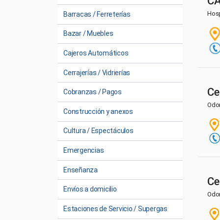
CA
Hosp
Barracas / Ferreterías
Bazar / Muebles
Cajeros Automáticos
Cerrajerías / Vidrierías
Ce
Cobranzas / Pagos
Odo
Construcción y anexos
Cultura / Espectáculos
Emergencias
Enseñanza
Ce
Envíos a domicilio
Odo
Estaciones de Servicio / Supergas