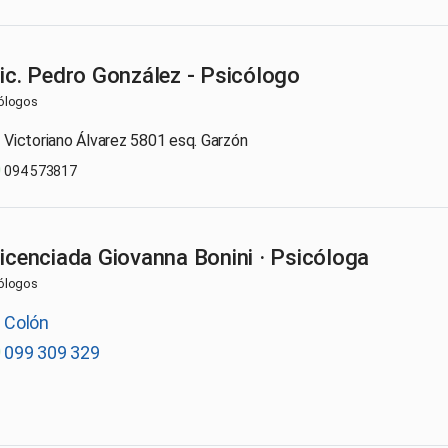
Lic. Pedro González - Psicólogo
ólogos
Victoriano Álvarez 5801 esq. Garzón
094 573817
Licenciada Giovanna Bonini · Psicóloga
ólogos
Colón
099 309 329