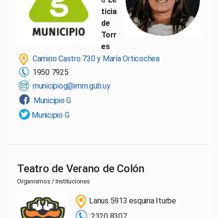
ticia
de
Torr
es
Camino Castro 730 y María Orticochea
1950 7925
municipiog@imm.gub.uy
Municipio G
Municipio G
Teatro de Verano de Colón
Organismos / Instituciones
Lanus 5913 esquina Iturbe
2320 8307