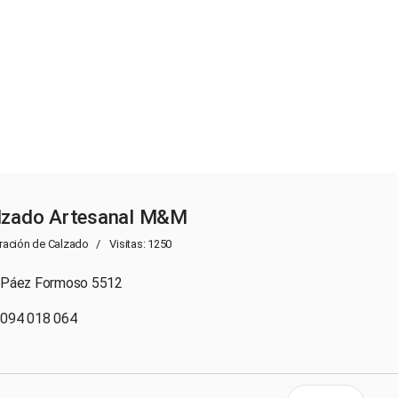
lzado Artesanal M&M
ración de Calzado
Visitas: 1250
Páez Formoso 5512
094 018 064