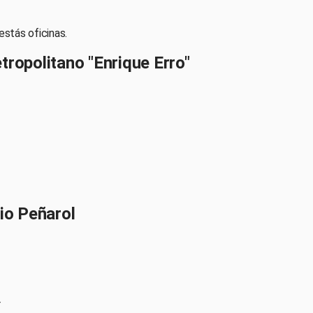
estás oficinas.
ropolitano "Enrique Erro"
io Peñarol
r